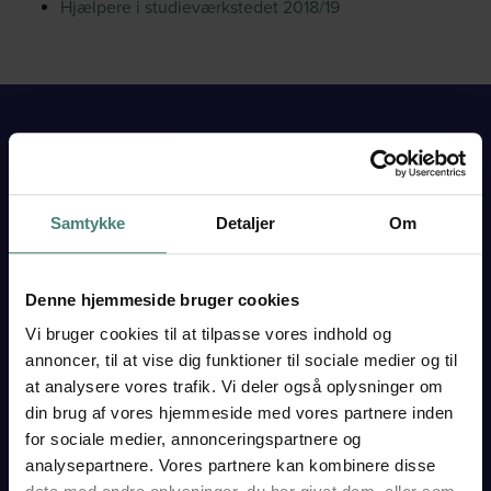
Hjælpere i studieværkstedet 2018/19
VESTJYSK
GYMNASIUM
Samtykke
Detaljer
Om
TARM
Skolegade 15
6880 Tarm
Denne hjemmeside bruger cookies
Tlf. 97 37 18 33
Vi bruger cookies til at tilpasse vores indhold og
Find os her
annoncer, til at vise dig funktioner til sociale medier og til
at analysere vores trafik. Vi deler også oplysninger om
EAN 5798000558380
Institutionsnr. 760002
din brug af vores hjemmeside med vores partnere inden
CVR 29550549
for sociale medier, annonceringspartnere og
analysepartnere. Vores partnere kan kombinere disse