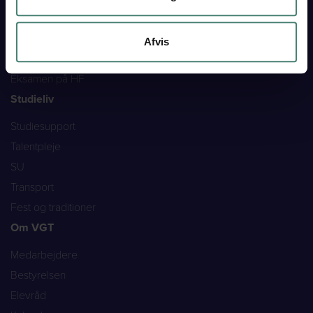
HF
HF fagpakker
Afvis
HF enkeltfag
Eksamen på HF
Studieliv
Studiesupport
Talentpleje
SU
Transport
Fest og traditioner
Om VGT
Medarbejdere
Bestyrelsen
Elevråd