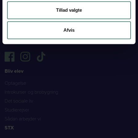
Institutionsnr. 760002
CVR 29550549
Tillad valgte
Send sikker mail
Afvis
vgt@vgt.dk
Bliv elev
Optagelse
Introkurser og brobygning
Det sociale liv
Studierejser
Sådan arbejder vi
STX