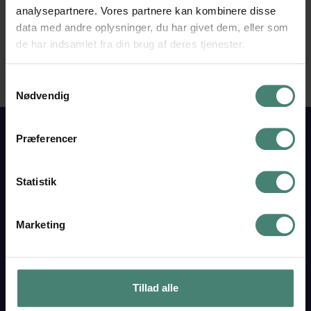
analysepartnere. Vores partnere kan kombinere disse
data med andre oplysninger, du har givet dem, eller som
de har indsamlet fra din brug af deres tjenester.
Samtykkevalg
Nødvendig
Præferencer
VESTJYSK
Statistik
GYMNASIUM
TARM
Skolegade 15
Marketing
6880 Tarm
Tlf. 97 37 18 33
Find os her
Tillad alle
EAN 5798000558380