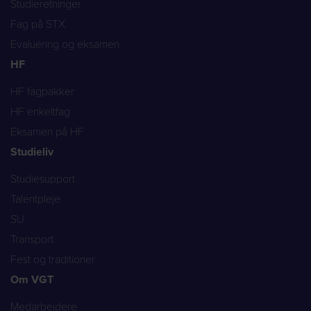
Studieretninger
Fag på STX
Evaluering og eksamen
HF
HF fagpakker
HF enkeltfag
Eksamen på HF
Studieliv
Studiesupport
Talentpleje
SU
Transport
Fest og traditioner
Om VGT
Medarbejdere