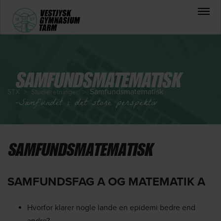
SAMFUNDS­MATEMATISK
Samfunds­matematisk
STX
>
Studieretninger
>
-Samfundet i det store perspektiv
SAMFUNDS­MATEMATISK
SAMFUNDSFAG A OG MATEMATIK A
Hvorfor klarer nogle lande en epidemi bedre end