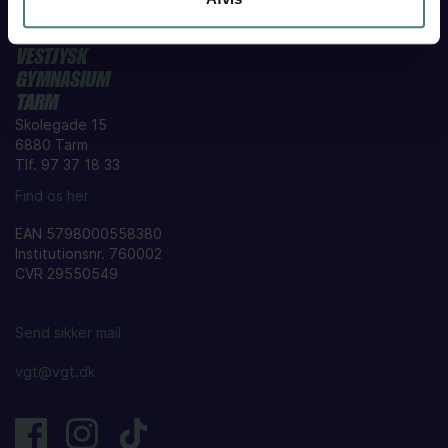
VESTJYSK
GYMNASIUM
TARM
Skolegade 15
6880 Tarm
Tlf. 97 37 18 33
Find os her
EAN 5798000558380
Institutionsnr. 760002
CVR 29550549
Send sikker mail
vgt@vgt.dk