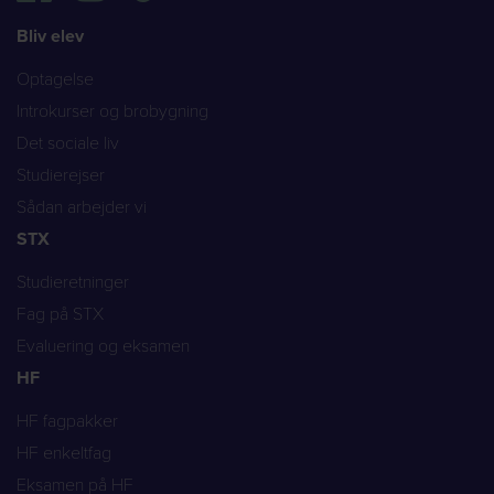
Bliv elev
Optagelse
Introkurser og brobygning
Det sociale liv
Studierejser
Sådan arbejder vi
STX
Studieretninger
Fag på STX
Evaluering og eksamen
HF
HF fagpakker
HF enkeltfag
Eksamen på HF