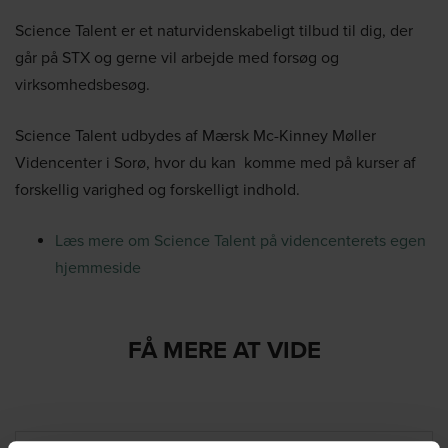
Science Talent er et naturvidenskabeligt tilbud til dig, der
går på STX og gerne vil arbejde med forsøg og
virksomhedsbesøg.
Science Talent udbydes af Mærsk Mc-Kinney Møller
Videncenter i Sorø, hvor du kan komme med på kurser af
forskellig varighed og forskelligt indhold.
Læs mere om Science Talent på videncenterets egen
hjemmeside
FÅ MERE AT VIDE