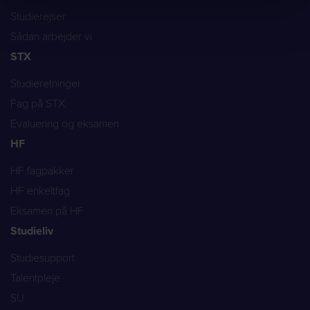
Studierejser
Sådan arbejder vi
STX
Studieretninger
Fag på STX
Evaluering og eksamen
HF
HF fagpakker
HF enkeltfag
Eksamen på HF
Studieliv
Studiesupport
Talentpleje
SU