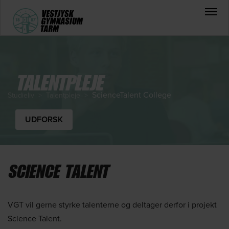
TALENTPLEJE
ScienceTalent College
Studieliv
>
Talentpleje
>
UDFORSK
SCIENCE TALENT
VGT vil gerne styrke talenterne og deltager derfor i projekt
Science Talent.