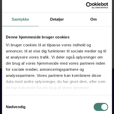
Kristine Holm Kjær (khk)
Naturvidenskabskoordinator
khk@vgt.dk
Biologi
·
Kemi
·
Bioteknologi
Samtykke
Detaljer
Om
Denne hjemmeside bruger cookies
Vi bruger cookies til at tilpasse vores indhold og
annoncer, til at vise dig funktioner til sociale medier og til
at analysere vores trafik. Vi deler også oplysninger om
din brug af vores hjemmeside med vores partnere inden
for sociale medier, annonceringspartnere og
analysepartnere. Vores partnere kan kombinere disse
data med andre oplysninger, du har givet dem, eller som
de har indsamlet fra din brug af deres tjenester.
VESTJYSK
GYMNASIUM
Samtykkevalg
TARM
Nødvendig
Skolegade 15