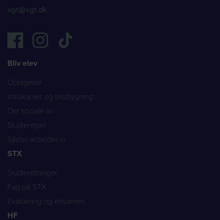
vgt@vgt.dk
Bliv elev
Optagelse
Introkurser og brobygning
Det sociale liv
Studierejser
Sådan arbejder vi
STX
Studieretninger
Fag på STX
Evaluering og eksamen
HF