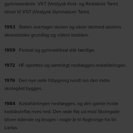
gymnasieskole. VKT (Vestjysk Kost- og Realskole Tarm)
bliver til VGT (Vestjysk Gymnasium Tarm).
1953
Staten overtager skolen og sikrer dermed skolens
økonomiske grundlag og videre beståen.
1959
Festsal og gymnastiksal står færdige.
1972
HF oprettes og samtidigt nedlægges realafdelingen.
1976
Den nye røde tilbygning rundt om den indre
skolegård bygges.
1984
Kostafdelingen nedlægges, og den gamle hvide
kostskolefløj rives ned. Den røde fløj ud mod Skolegade
bliver stående og bruges i nogle år til flygtninge fra Sri
Lanka.