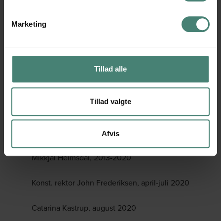
REKTORER
Marketing
Aksel Arndal, 1938-1970
Børge Korsgaard, 1970-1991
Tillad alle
Konst. rektor Holger Gam, 1991
Tillad valgte
Finn Rosgaard, 1991-2013
Konst. rektor John Frederiksen, maj-juli 2013
Afvis
Mikkjal Helmsdal, 2013-2020
Konst. rektor John Frederiksen, april-juli 2020
Catarina Kastrup, august 2020