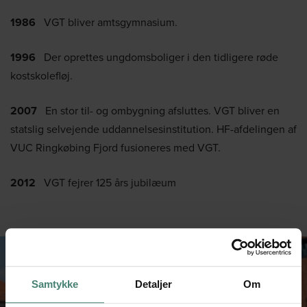
1986
VGT bliver amtsgymnasium.
1996
Der oprettes ungdomsboliger i den tidligere røde
kostskolefløj.
2007
En stor til- og ombygning afsluttes. VGT bliver en
statslig selvejende uddannelsesinstitution. HF-afdelingen af
VUC Ringkøbing Fjord fusioneres med VGT.
2012
VGT fejrer 125 års jubilæum
Samtykke
Detaljer
Om