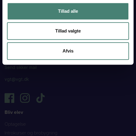
Skolegade 15
6880 Tarm
Tillad alle
Tlf. 97 37 18 33
Find os her
Tillad valgte
EAN 5798000558380
Institutionsnr. 760002
CVR 29550549
Afvis
Send sikker mail
vgt@vgt.dk
Bliv elev
Optagelse
Introkurser og brobygning