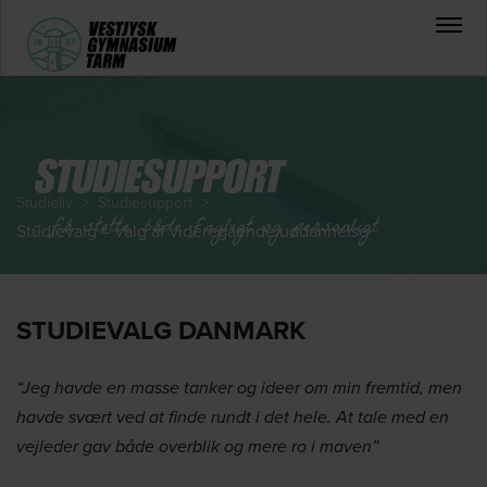
STUDIESUPPORT
Studieliv
>
Studiesupport
>
– få støtte både fagligt og personligt
Studievalg – valg af videregående uddannelse
STUDIEVALG DANMARK
“Jeg havde en masse tanker og ideer om min fremtid, men
havde svært ved at finde rundt i det hele. At tale med en
vejleder gav både overblik og mere ro i maven”