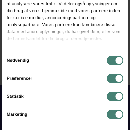
at analysere vores trafik. Vi deler også oplysninger om
Elena Hedegaard
din brug af vores hjemmeside med vores partnere inden
Studie- og karrierevejleder
for sociale medier, annonceringspartnere og
ehe@studievalg.dk
analysepartnere. Vores partnere kan kombinere disse
33 33 20 23
data med andre oplysninger, du har givet dem, eller som
de har indsamlet fra din brug af deres tjenester.
Samtykkevalg
Nødvendig
Præferencer
Statistik
Marketing
VESTJYSK
GYMNASIUM
TARM