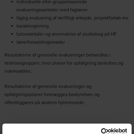
individuelle eller gruppebaserede
evalueringssamtaler med faglærer
faglig evaluering af skriftligt arbejde, projektforløb mv.
karaktergivning
tutorsamtaler og anvendelse af studiebog på HF
lærerforsamlingsmøder
Resultaterne af generelle evalueringer behandles i
ledelsesgruppen, hvor planer for opfølgning besluttes og
iværksættes.
Resultaterne af generelle evalueringer og
opfølgningsplaner forelægges bestyrelsen og
offentliggøres på skolens hjemmeside.