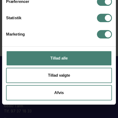
Præferencer
Kvalitetsramme for VGT
Statistik
Marketing
Tillad alle
Tillad valgte
VESTJYSK
GYMNASIUM
Afvis
TARM
Skolegade 15
6880 Tarm
Tlf. 97 37 18 33