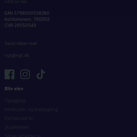
Find os her
EAN 5798000558380
Institutionsnr. 760002
CVR 29550549
Send sikker mail
vgt@vgt.dk
Bliv elev
Optagelse
Introkurser og brobygning
Det sociale liv
Studierejser
Sådan arbejder vi