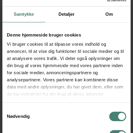
KVALITETSSIKRING
Samtykke
Detaljer
Om
Som en del af kvalitetsarbejdet udarbejder skolen hvert år
en kvalitetsrapport, der skildrer evalueringer og
fremadrettede tiltag, der skal øge kvaliteten på udvalgte
Denne hjemmeside bruger cookies
indsatsområder.
Vi bruger cookies til at tilpasse vores indhold og
annoncer, til at vise dig funktioner til sociale medier og til
De seneste tre års kvalitetsrapporter kan ses her:
at analysere vores trafik. Vi deler også oplysninger om
din brug af vores hjemmeside med vores partnere inden
Kvalitetsrapport 2023/2024
for sociale medier, annonceringspartnere og
analysepartnere. Vores partnere kan kombinere disse
Kvalitetsrapport 2022/2023
data med andre oplysninger, du har givet dem, eller som
Kvalitetsrapport 2021/2022
de har indsamlet fra din brug af deres tjenester.
Samtykkevalg
Kvalitetsarbejdet på VGT sker ud fra retningsgivende mål,
Nødvendig
der fokuserer på elevernes trivsel og faglige niveau. Læs
hele kvalitetsrammen, som vi arbejder ud fra: