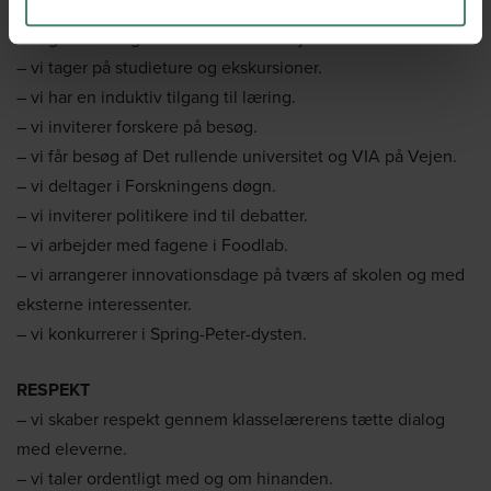
– vi arrangerer fællestimer i samarbejde med eleverne.
– vi griber mulighederne for samarbejde i lokalområdet.
– vi tager på studieture og ekskursioner.
– vi har en induktiv tilgang til læring.
– vi inviterer forskere på besøg.
– vi får besøg af Det rullende universitet og VIA på Vejen.
– vi deltager i Forskningens døgn.
– vi inviterer politikere ind til debatter.
– vi arbejder med fagene i Foodlab.
– vi arrangerer innovationsdage på tværs af skolen og med
eksterne interessenter.
– vi konkurrerer i Spring-Peter-dysten.
RESPEKT
– vi skaber respekt gennem klasselærerens tætte dialog
med eleverne.
– vi taler ordentligt med og om hinanden.