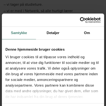
– vi tager på studieture.
– vi er med i Netwerk, så alle hurtigt lærer
klassekammeraterne at kende.
– vi afvikler turneringer og konkurrencer, hvor elever og
lærere deltager, fx Spring-Peter-Dysten, bordtennis og
Samtykke
Detaljer
Om
volley.
– Elevrådet arrangerer aktiviteter, der styrker fællesskabet,
fx banko, aktivitetsdag og pakkeleg.
Denne hjemmeside bruger cookies
– vi har aktiviteter på tværs af skolen som fx skolens
Vi bruger cookies til at tilpasse vores indhold og
fødselsdag, chokoladeklub, innovationsdage og
annoncer, til at vise dig funktioner til sociale medier og til
spilleaftener med brætspil og gaming.
at analysere vores trafik. Vi deler også oplysninger om
din brug af vores hjemmeside med vores partnere inden
– Logen arrangerer kapsejlads og inviterer naboskoler til at
for sociale medier, annonceringspartnere og
deltage.
analysepartnere. Vores partnere kan kombinere disse
– vi holder fast i traditioner som lanciers, countdown og
data med andre oplysninger, du har givet dem, eller som
fakkeloptog.
de har indsamlet fra din brug af deres tjenester.
FAGLIGHED