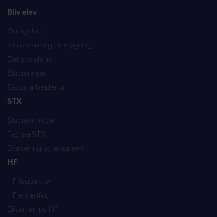
Bliv elev
Optagelse
Introkurser og brobygning
Det sociale liv
Studierejser
Sådan arbejder vi
STX
Studieretninger
Fag på STX
Evaluering og eksamen
HF
HF fagpakker
HF enkeltfag
Eksamen på HF