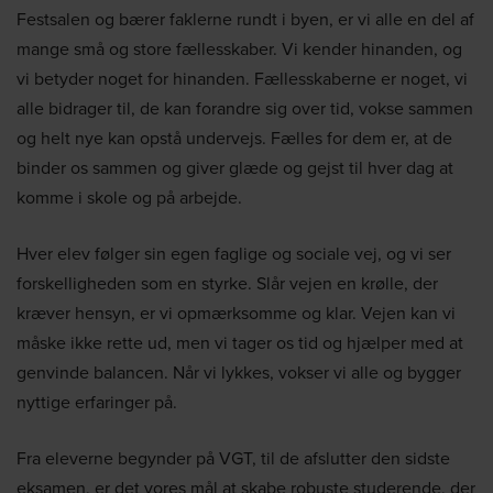
Festsalen og bærer faklerne rundt i byen, er vi alle en del af
mange små og store fællesskaber. Vi kender hinanden, og
vi betyder noget for hinanden. Fællesskaberne er noget, vi
alle bidrager til, de kan forandre sig over tid, vokse sammen
og helt nye kan opstå undervejs. Fælles for dem er, at de
binder os sammen og giver glæde og gejst til hver dag at
komme i skole og på arbejde.
Hver elev følger sin egen faglige og sociale vej, og vi ser
forskelligheden som en styrke. Slår vejen en krølle, der
kræver hensyn, er vi opmærksomme og klar. Vejen kan vi
måske ikke rette ud, men vi tager os tid og hjælper med at
genvinde balancen. Når vi lykkes, vokser vi alle og bygger
nyttige erfaringer på.
Fra eleverne begynder på VGT, til de afslutter den sidste
eksamen, er det vores mål at skabe robuste studerende, der