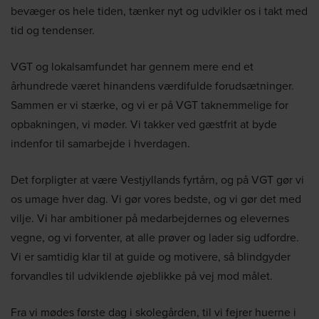
bevæger os hele tiden, tænker nyt og udvikler os i takt med
tid og tendenser.
VGT og lokalsamfundet har gennem mere end et
århundrede været hinandens værdifulde forudsætninger.
Sammen er vi stærke, og vi er på VGT taknemmelige for
opbakningen, vi møder. Vi takker ved gæstfrit at byde
indenfor til samarbejde i hverdagen.
Det forpligter at være Vestjyllands fyrtårn, og på VGT gør vi
os umage hver dag. Vi gør vores bedste, og vi gør det med
vilje. Vi har ambitioner på medarbejdernes og elevernes
vegne, og vi forventer, at alle prøver og lader sig udfordre.
Vi er samtidig klar til at guide og motivere, så blindgyder
forvandles til udviklende øjeblikke på vej mod målet.
Fra vi mødes første dag i skolegården, til vi fejrer huerne i