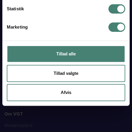
Fag på STX
Statistik
Evaluering og eksamen
HF
Marketing
HF fagpakker
HF enkeltfag
Eksamen på HF
Tillad alle
Studieliv
Studiesupport
Tillad valgte
Talentpleje
SU
Afvis
Transport
Fest og traditioner
Om VGT
Medarbejdere