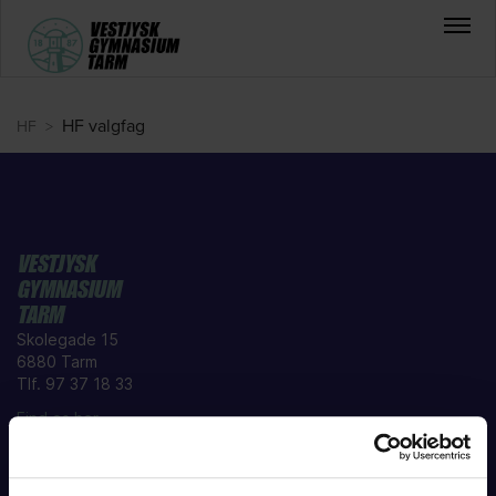
HF valgfag
HF
>
VESTJYSK
GYMNASIUM
TARM
Skolegade 15
6880 Tarm
Tlf. 97 37 18 33
Find os her
EAN 5798000558380
Institutionsnr. 760002