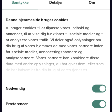
CVR 29550549
Samtykke
Detaljer
Om
Send sikker mail
Denne hjemmeside bruger cookies
vgt@vgt.dk
Vi bruger cookies til at tilpasse vores indhold og
annoncer, til at vise dig funktioner til sociale medier og til
at analysere vores trafik. Vi deler også oplysninger om
din brug af vores hjemmeside med vores partnere inden
for sociale medier, annonceringspartnere og
Bliv elev
analysepartnere. Vores partnere kan kombinere disse
Optagelse
data med andre oplysninger, du har givet dem, eller som
de har indsamlet fra din brug af deres tjenester.
Introkurser og brobygning
Det sociale liv
Samtykkevalg
Studierejser
Nødvendig
Sådan arbejder vi
STX
Præferencer
Studieretninger