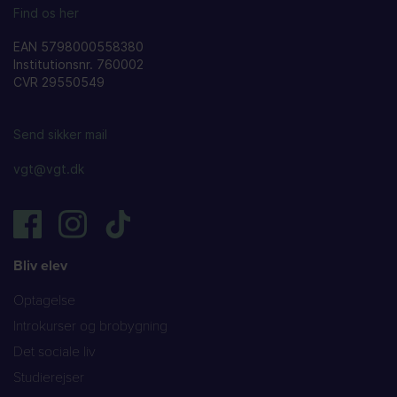
Find os her
EAN 5798000558380
Institutionsnr. 760002
CVR 29550549
Send sikker mail
vgt@vgt.dk
Bliv elev
Optagelse
Introkurser og brobygning
Det sociale liv
Studierejser