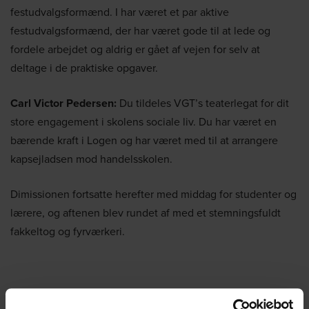
festudvalgsformænd. I har været et par aktive
festudvalgsformænd, der har været gode til at lede og
fordele arbejdet og aldrig er gået af vejen for selv at
deltage i de praktiske opgaver.
Carl Victor Pedersen:
Du tildeles VGT’s teaterlegat for dit
store engagement i skolens sociale liv. Du har været en
bærende kraft i Logen og har været med til at arrangere
kapsejladsen mod handelsskolen.
Dimissionen fortsatte herefter med middag for studenter og
lærere, og aftenen blev rundet af med et stemningsfuldt
fakkeltog og fyrværkeri.