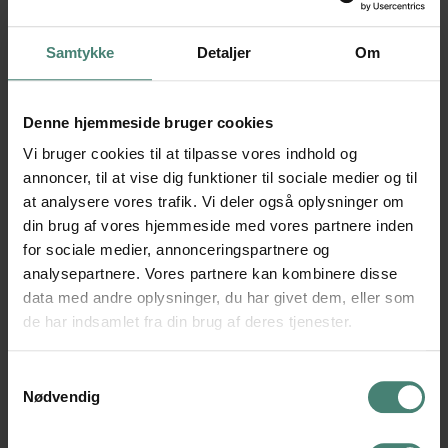
FLERE NYHEDER
Samtykke
Detaljer
Om
Denne hjemmeside bruger cookies
Vi bruger cookies til at tilpasse vores indhold og
annoncer, til at vise dig funktioner til sociale medier og til
at analysere vores trafik. Vi deler også oplysninger om
din brug af vores hjemmeside med vores partnere inden
for sociale medier, annonceringspartnere og
analysepartnere. Vores partnere kan kombinere disse
data med andre oplysninger, du har givet dem, eller som
de har indsamlet fra din brug af deres tjenester.
17/11/2025
TROELS LUND POULSEN TALTE OM FORSVARS-
OG SIKKERHEDSPOLITIK
Samtykkevalg
Nødvendig
Danmarks Forsvars- og Vicestatsminister Troels
Lund Poulsen besøgte VGT.