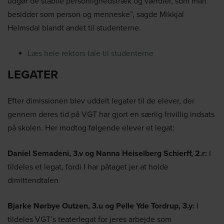
udgør de stabile personlighedstræk og værdier, som man
besidder som person og menneske”, sagde Mikkjal
Helmsdal blandt andet til studenterne.
Læs hele rektors tale til studenterne
LEGATER
Efter dimissionen blev uddelt legater til de elever, der
gennem deres tid på VGT har gjort en særlig frivillig indsats
på skolen. Her modtog følgende elever et legat:
Daniel Semadeni, 3.v og Nanna Heiselberg Schierff, 2.r:
I
tildeles et legat, fordi I har påtaget jer at holde
dimittendtalen
Bjarke Nørbye Outzen, 3.u og Pelle Yde Tordrup, 3.y:
I
tildeles VGT’s teaterlegat for jeres arbejde som