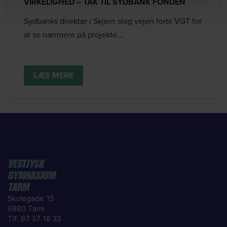
VIRKELIGHED – TAK TIL SYDBANK FONDEN
Sydbanks direktør i Skjern slog vejen forbi VGT for
at se nærmere på projekte...
LÆS MERE
VESTJYSK
GYMNASIUM
TARM
Skolegade 15
6880 Tarm
Tlf. 97 37 18 33