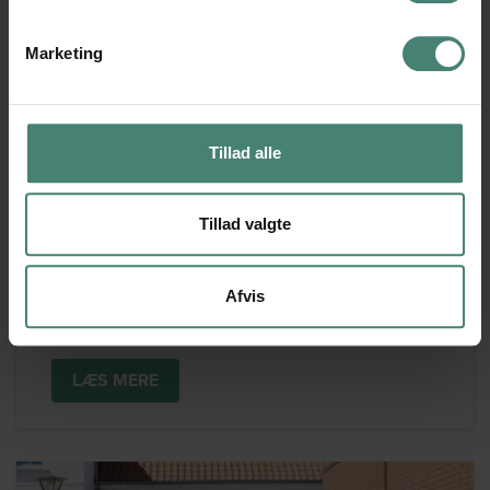
Marketing
Tillad alle
17/11/2025
TROELS LUND POULSEN TALTE OM FORSVARS-
OG SIKKERHEDSPOLITIK
Tillad valgte
Danmarks Forsvars- og Vicestatsminister Troels
Lund Poulsen besøgte VGT.
Afvis
LÆS MERE