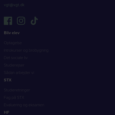
vgt@vgt.dk
Bliv elev
Optagelse
Introkurser og brobygning
Det sociale liv
Studierejser
Sådan arbejder vi
STX
Studieretninger
Fag på STX
Evaluering og eksamen
HF