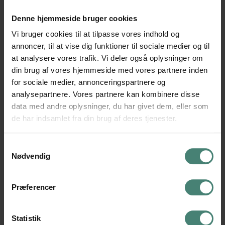
Torsdag aften var scenen igen sat til den tyske valgkamp,
Denne hjemmeside bruger cookies
og omkring 100 gæster var på plads i Festsalen for at høre
Vi bruger cookies til at tilpasse vores indhold og
de to eksperter fortælle om valget. Her udnyttede 3.a i
annoncer, til at vise dig funktioner til sociale medier og til
øvrigt pausen til at sælge kaffe og kage til publikum og på
at analysere vores trafik. Vi deler også oplysninger om
den måde tjene lidt penge til deres studietur til Berlin.
din brug af vores hjemmeside med vores partnere inden
for sociale medier, annonceringspartnere og
Det er den 24. september, tyskerne går til valg og vælger
analysepartnere. Vores partnere kan kombinere disse
data med andre oplysninger, du har givet dem, eller som
deres bundeskansler for de kommende fire år.
de har indsamlet fra din brug af deres tjenester.
Samtykkevalg
FLERE NYHEDER
Nødvendig
Præferencer
Statistik