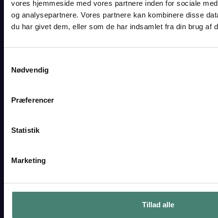
vores hjemmeside med vores partnere inden for sociale med
Find os her
og analysepartnere. Vores partnere kan kombinere disse dat
du har givet dem, eller som de har indsamlet fra din brug af d
EAN 5798000558380
Institutionsnr. 760002
CVR 29550549
Samtykkevalg
Nødvendig
Send sikker mail
vgt@vgt.dk
Præferencer
Statistik
Bliv elev
Marketing
Optagelse
Introkurser og brobygning
Det sociale liv
Tillad alle
Studierejser