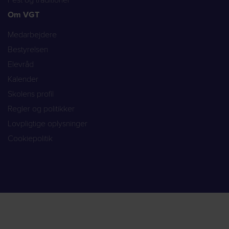
Fest og traditioner
Om VGT
Medarbejdere
Bestyrelsen
Elevråd
Kalender
Skolens profil
Regler og politikker
Lovpligtige oplysninger
Cookiepolitik