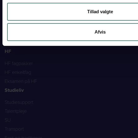
Sådan arbejder vi
Tillad valgte
STX
Studieretninger
Afvis
Fag på STX
Evaluering og eksamen
HF
HF fagpakker
HF enkeltfag
Eksamen på HF
Studieliv
Studiesupport
Talentpleje
SU
Transport