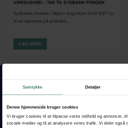
VIRKELIGHED – TAK TIL SYDBANK FONDEN
Sydbanks direktør i Skjern slog vejen forbi VGT for
at se nærmere på projekte...
LÆS MERE
Samtykke
Detaljer
VESTJYSK
GYMNASIUM
Denne hjemmeside bruger cookies
TARM
Skolegade 15
Vi bruger cookies til at tilpasse vores indhold og annoncer, til 
6880 Tarm
sociale medier og til at analysere vores trafik. Vi deler også
Tlf. 97 37 18 33