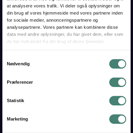
TARM
at analysere vores trafik. Vi deler også oplysninger om
Skolegade 15
din brug af vores hjemmeside med vores partnere inden
6880 Tarm
Tlf. 97 37 18 33
for sociale medier, annonceringspartnere og
analysepartnere. Vores partnere kan kombinere disse
Find os her
data med andre oplysninger, du har givet dem, eller som
EAN 5798000558380
de har indsamlet fra din brug af deres tjenester.
Institutionsnr. 760002
CVR 29550549
Samtykkevalg
Nødvendig
Send sikker mail
vgt@vgt.dk
Præferencer
Statistik
Bliv elev
Marketing
Optagelse