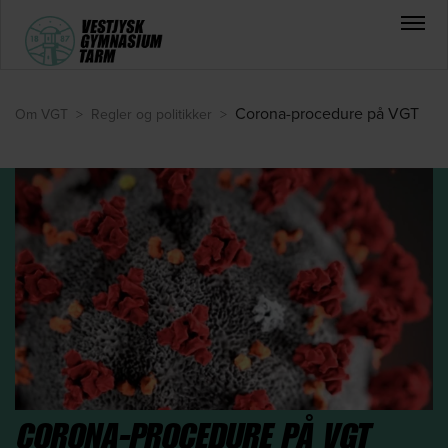
Corona-procedure på VGT
Om VGT
>
Regler og politikker
>
CORONA-PROCEDURE PÅ VGT