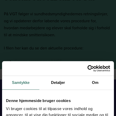
På VGT følger vi sundhedsmyndighedernes retningslinjer,
og vi opdaterer derfor løbende vores procedure for,
hvordan medarbejdere og elever skal forholde sig i forhold
til at mindske smitterisikoen.
I filen her kan du se den aktuelle procedure:
Corona-procedure på VGT
Samtykke
Detaljer
Om
Denne hjemmeside bruger cookies
VESTJYSK
Vi bruger cookies til at tilpasse vores indhold og
GYMNASIUM
annoncer, til at vise dig funktioner til sociale medier og til