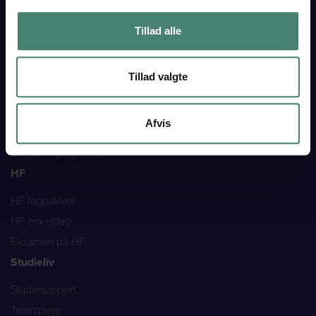
Introkurser og brobygning
Det sociale liv
Tillad alle
Studierejser
Sådan arbejder vi
Tillad valgte
STX
Studieretninger
Afvis
Fag på STX
Evaluering og eksamen
HF
HF fagpakker
HF enkeltfag
Eksamen på HF
Studieliv
Studiesupport
Talentpleje