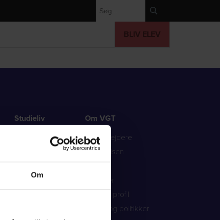
BLIV ELEV
Studieliv
Om VGT
Studiesupport
Medarbejdere
Talentpleje
Bestyrelsen
F
SU
Elevråd
Om
Transport
Kalender
Fest og traditioner
Skolens profil
Regler og politikker