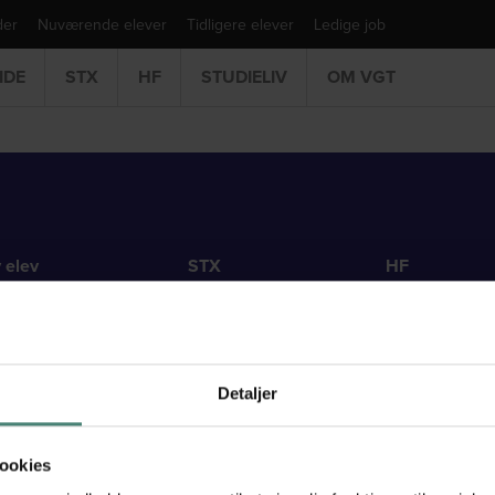
der
Nuværende elever
Tidligere elever
Ledige job
IDE
STX
HF
STUDIELIV
OM VGT
v elev
STX
HF
agelse
Studieretninger
HF fagpakker
rokurser og brobygning
Fag på STX
HF enkeltfag
sociale liv
Evaluering og eksamen
Eksamen på H
Detaljer
dierejser
an arbejder vi
ookies