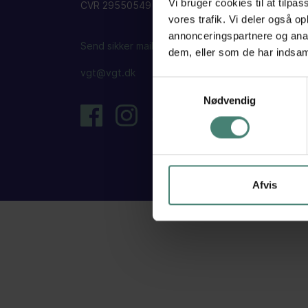
Vi bruger cookies til at tilpas
CVR 29550549
vores trafik. Vi deler også 
annonceringspartnere og anal
Send sikker mail
dem, eller som de har indsaml
vgt@vgt.dk
Samtykkevalg
Nødvendig
Afvis