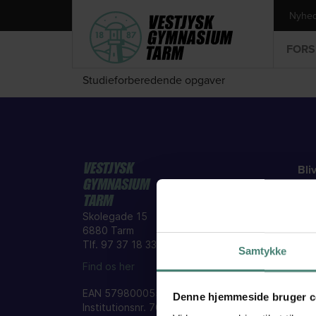
Nyhe
FORS
Studieforberedende opgaver
VESTJYSK
Bli
GYMNASIUM
Opt
TARM
Skolegade 15
Int
6880 Tarm
Det 
Tlf. 97 37 18 33
Samtykke
Stu
Find os her
Såd
EAN 5798000558380
Denne hjemmeside bruger c
Institutionsnr. 760002