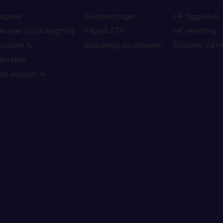
agelse
Studieretninger
HF fagpakker
rokurser og brobygning
Fag på STX
HF enkeltfag
sociale liv
Evaluering og eksamen
Eksamen på H
dierejser
an arbejder vi