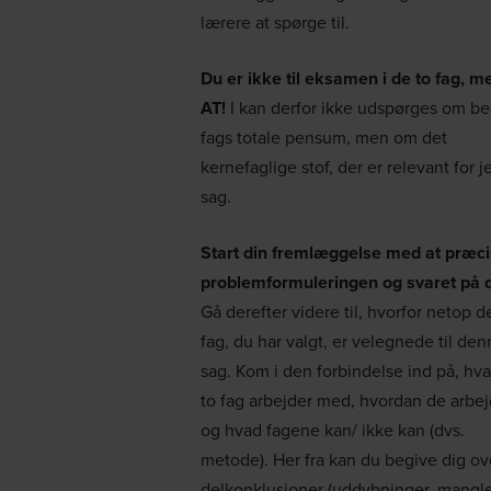
lærere at spørge til.
Du er ikke til eksamen i de to fag, me
AT!
I kan derfor ikke udspørges om b
fags totale pensum, men om det
kernefaglige stof, der er relevant for j
sag.
Start din fremlæggelse med at præc
problemformuleringen og svaret på 
Gå derefter videre til, hvorfor netop d
fag, du har valgt, er velegnede til de
sag. Kom i den forbindelse ind på, hv
to fag arbejder med, hvordan de arbej
og hvad fagene kan/ ikke kan (dvs.
metode). Her fra kan du begive dig ove
delkonklusioner (uddybninger, mangler