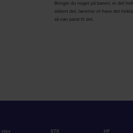
Bringer du noget på banen, er det hel
sikkert det, lærerne vil have det forkla
så vær parat til det.
v elev
STX
HF