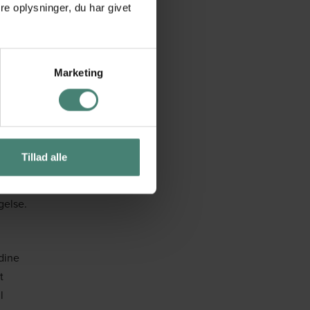
e)
e oplysninger, du har givet
 kan
åske
 med
Marketing
l den
et lidt
Tillad alle
ne).
gelse.
dine
t
l