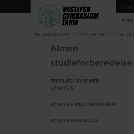
Nyhe
FORS
Nuværende elever
>
STX-skrivemetro
>
Almen stu
Almen
studieforberedelse
FREMLÆGGELSE MED
SYNOPSIS
SYNOPSIS MED INNOVATION
SYNOPSISMODEL 2.G