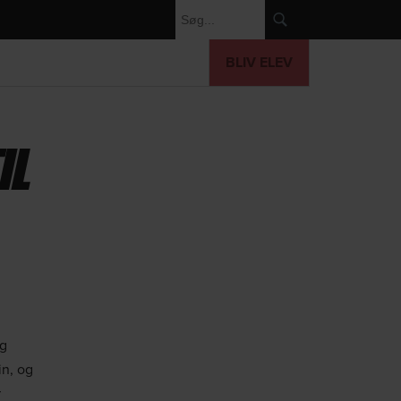
BLIV ELEV
IL
ig
in, og
r