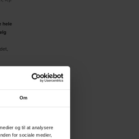
e hele
ælg
det,
 har
Om
ikker
Sørg
 medier og til at analysere
 lægge
nden for sociale medier,