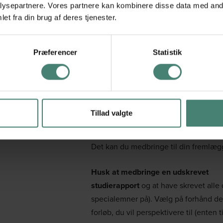
ud med – hverken mere eller (især ikk
ysepartnere. Vores partnere kan kombinere disse data med andr
mindre. Jo mindre du siger, des mere
et fra din brug af deres tjenester.
lærerne stille spørgsmål til ting, du m
ikke kan svare på. Hav dog materiale
Præferencer
Statistik
til min. 25 minutter.
Du skal fra aflevering af synopsen ti
mundtlige eksamen være blevet
klogere
på din sag og f.eks. have fund
Tillad valgte
nyt materiale (en artikel, et billede, en
statistik, en graf e.a. afhængig af fage
Det kan du medbringe til din fremlæg
Husk at medbringe en udskrevet
studierapport
og at have skrevet alle 
specialemner på). Vælg på forhånd de
forløb, du vil perspektivere til (enten ti