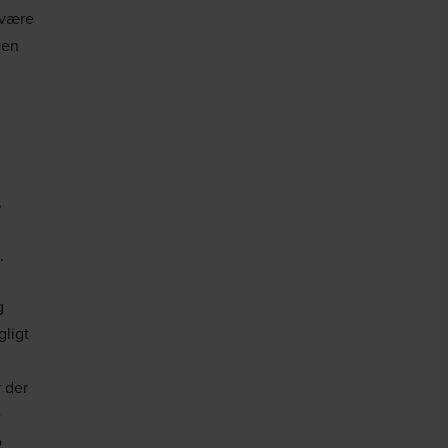
 være
Den
,
.
g
gligt
r der
e
o