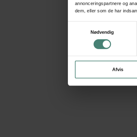
annonceringspartnere og anal
dem, eller som de har indsaml
Samtykkevalg
Nødvendig
Afvis