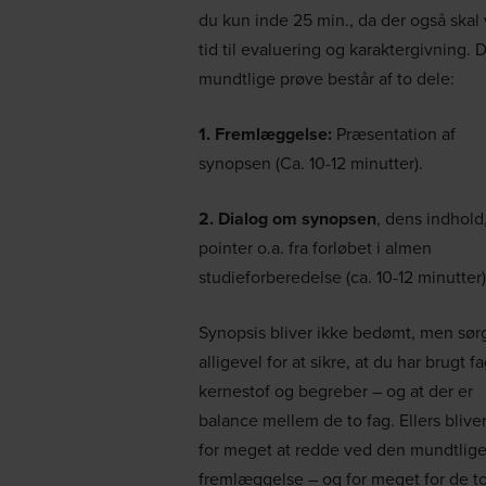
du kun inde 25 min., da der også skal
tid til evaluering og karaktergivning. 
mundtlige prøve består af to dele:
1. Fremlæggelse:
Præsentation af
synopsen (Ca. 10-12 minutter).
2. Dialog om synopsen
, dens indhold
pointer o.a. fra forløbet i almen
studieforberedelse (ca. 10-12 minutter)
Synopsis bliver ikke bedømt, men sør
alligevel for at sikre, at du har brugt fa
kernestof og begreber – og at der er
balance mellem de to fag. Ellers blive
for meget at redde ved den mundtlig
fremlæggelse – og for meget for de t