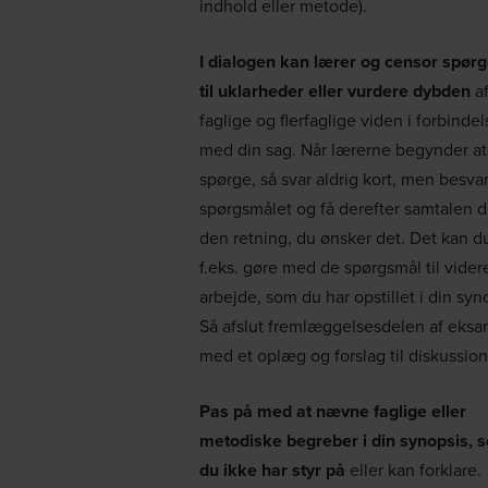
indhold eller metode).
I dialogen kan lærer og censor spørg
til uklarheder eller vurdere dybden
af
faglige og flerfaglige viden i forbindel
med din sag. Når lærerne begynder at
spørge, så svar aldrig kort, men besva
spørgsmålet og få derefter samtalen dr
den retning, du ønsker det. Det kan d
f.eks. gøre med de spørgsmål til vider
arbejde, som du har opstillet i din syn
Så afslut fremlæggelsesdelen af eks
med et oplæg og forslag til diskussion
Pas på med at nævne faglige eller
metodiske begreber i din synopsis, 
du ikke har styr på
eller kan forklare.