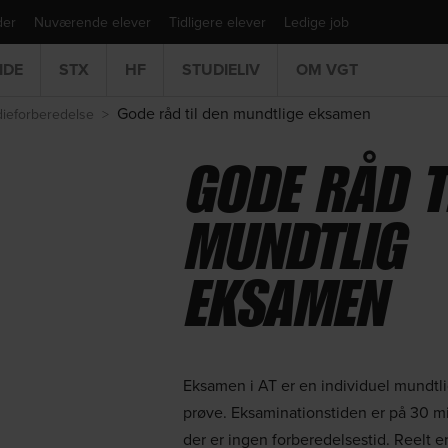
der
Nuværende elever
Tidligere elever
Ledige job
IDE
STX
HF
STUDIELIV
OM VGT
Gode råd til den mundtlige eksamen
dieforberedelse
>
GODE RÅD T
MUNDTLIG
EKSAMEN
Eksamen i AT er en individuel mundtl
prøve. Eksaminationstiden er på 30 m
der er ingen forberedelsestid. Reelt e