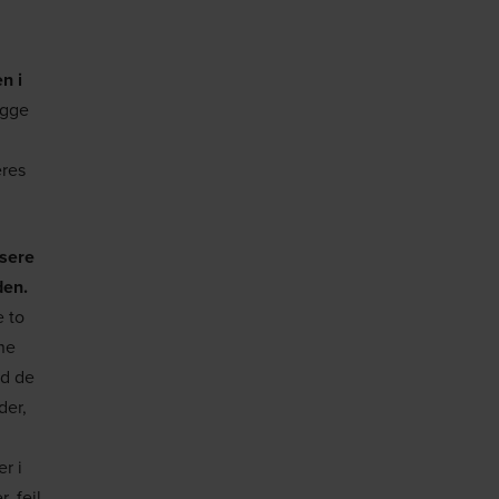
n i
egge
eres
isere
den.
e to
nne
ad de
der,
r i
, fejl