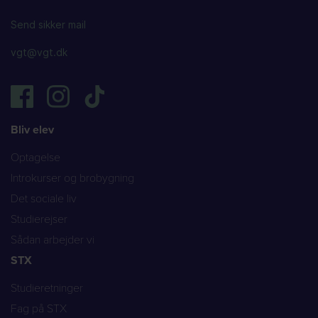
Send sikker mail
vgt@vgt.dk
Bliv elev
Optagelse
Introkurser og brobygning
Det sociale liv
Studierejser
Sådan arbejder vi
STX
Studieretninger
Fag på STX