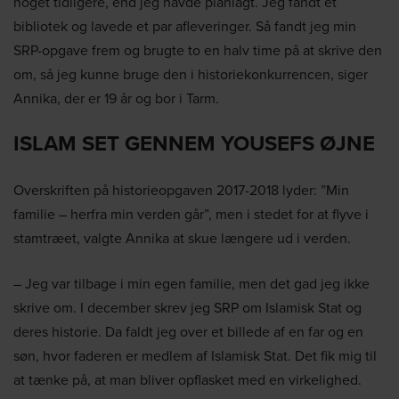
noget tidligere, end jeg havde planlagt. Jeg fandt et
bibliotek og lavede et par afleveringer. Så fandt jeg min
SRP-opgave frem og brugte to en halv time på at skrive den
om, så jeg kunne bruge den i historiekonkurrencen, siger
Annika, der er 19 år og bor i Tarm.
ISLAM SET GENNEM YOUSEFS ØJNE
Overskriften på historieopgaven 2017-2018 lyder: ”Min
familie – herfra min verden går”, men i stedet for at flyve i
stamtræet, valgte Annika at skue længere ud i verden.
– Jeg var tilbage i min egen familie, men det gad jeg ikke
skrive om. I december skrev jeg SRP om Islamisk Stat og
deres historie. Da faldt jeg over et billede af en far og en
søn, hvor faderen er medlem af Islamisk Stat. Det fik mig til
at tænke på, at man bliver opflasket med en virkelighed.