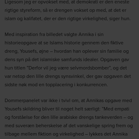
Ligesom jeg er opvokset med, at demokrati er den eneste
rigtige styreform, så er drengen vokset op med, at det er
islam og kalifatet, der er den rigtige virkelighed, siger hun.
Med inspiration fra billedet valgte Annika i sin
historieopgave at se Islams historie gennem den fiktive
dreng, Yousefs, øjne – hvordan han oplever sin familie og
dens syn på det islamiske samfunds idealer. Opgaven gav
hun titlen ”Derfor vil jeg være selvmordsbomber”, og det
var netop den lille drengs synsvinkel, der gav opgaven det
sidste nøk mod en topplacering i konkurrencen.
Dommerpanelet var ikke i tvivl om, at Annikas opgave med
Yousefs skildring bliver til noget helt særligt: ”Med empati
og forståelse for den lille arabiske drengs tankeverden – og
med suveræn beherskelse af det vanskelige spring frem og
tilbage mellem fiktion og virkelighed – lykkes det Annika