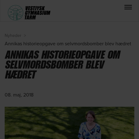
Nyheder
>
Annikas historie­opgave om selvmordsbomber blev hædret
ANNIKAS HISTORIE­OPGAVE OM
SELVMORDSBOMBER BLEV
HÆDRET
08. maj, 2018