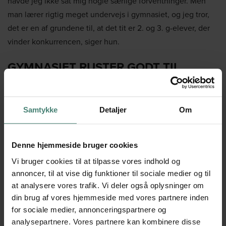
havde jeg ikke sat mig nogle særlige forventninger. Men
man lærer rigtig meget undervejs i gymnasiet, og jeg tror,
det er en af grundene til, at det tit er 2. og 3. g-elever, der
vinder konkurrencen, siger hun.
GYMNASIET RUSTER GODT TIL
FREMTIDEN
Om ganske kort tid går hun og kammeraterne i 3.g i gang
Samtykke
Detaljer
Om
med de sidste finpudsninger af det faglige stof for at
forberede afslutningen på STX. Hun glæder sig til at få sin
Denne hjemmeside bruger cookies
studentereksamen i hus og ser tilbage på tre både travle og
glade år på VGT.
Vi bruger cookies til at tilpasse vores indhold og
annoncer, til at vise dig funktioner til sociale medier og til
at analysere vores trafik. Vi deler også oplysninger om
– Jeg har fået rigtig, rigtig megen viden med mig gennem
din brug af vores hjemmeside med vores partnere inden
gymnasiet. Jeg tror aldrig, jeg har lært så meget på så kort
for sociale medier, annonceringspartnere og
tid. Det kommer op på et lidt andet niveau. Vi har samtidig
analysepartnere. Vores partnere kan kombinere disse