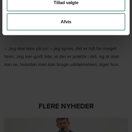
Hun glæder sig til at sætte huen på hovedet og på et
Tillad valgte
tidspunkt pakke kufferten og tage af sted som rejseguide
for Tui. Herefter vil hun gerne på højskole og endnu
Afvis
længere ude i fremtiden kaste sig over en
videreuddannelse inden for kommunikation.
– Jeg skal ikke på uni – jeg synes, det er lidt for meget
teori. Jeg kan godt lide, at der er praktik i det, og at man
kan se, hvordan man kan bruge uddannelsen, siger hun.
FLERE NYHEDER