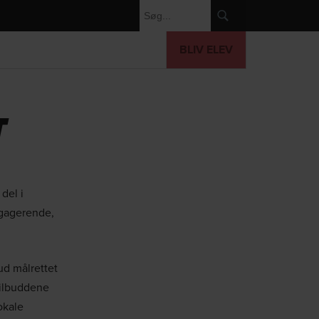
BLIV ELEV
T
del i
gagerende,
ud målrettet
tilbuddene
okale