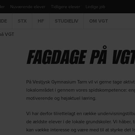
der
Nuværende elever
Tidligere elever
Ledige job
IDE
STX
HF
STUDIELIV
OM VGT
på VGT
FAGDAGE PÅ VG
På Vestjysk Gymnasium Tarm vil vi gerne tage aktivt 
lokalområdet i gennem vores spidskompetence: en
motiverende og højaktuel læring.
Vi har derfor tilrettelagt en række undervisningstilb
de ældste elever i de lokale grundskoler. Vi håber, 
kan vække interesse og være med til at styrke det l