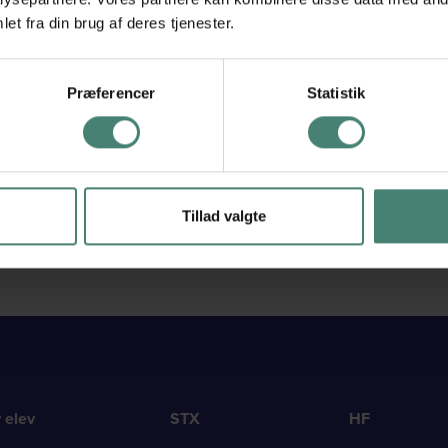
et fra din brug af deres tjenester.
Mikkel K. H. Mathiasen
(mma)
Præferencer
Statistik
Vicerektor
mma@vgt.dk
25282934
Tillad valgte
v elev
STX
HF