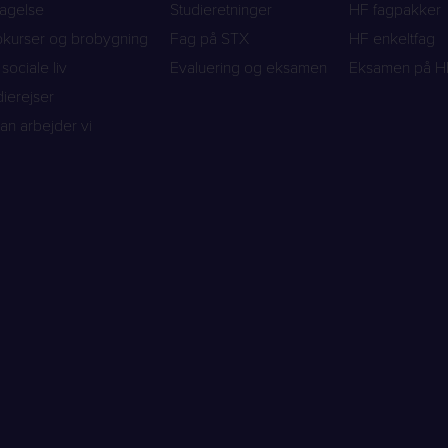
agelse
Studieretninger
HF fagpakker
rokurser og brobygning
Fag på STX
HF enkeltfag
sociale liv
Evaluering og eksamen
Eksamen på H
dierejser
an arbejder vi