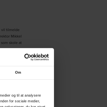
vil tilmelde
rektor Mikkel
r som skole at
Om
 medier og til at analysere
nden for sociale medier,
e oplysninger, du har givet