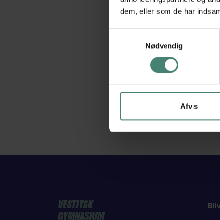
dem, eller som de har indsaml
Samtykkevalg
Nødvendig
Afvis
VESTJYSK
Bli
GYMNASIUM