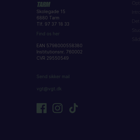
Opt
TARM
Skolegade 15
Int
6880 Tarm
Det 
Tlf. 97 37 18 33
Stu
Find os her
Såd
EAN 5798000558380
Institutionsnr. 760002
CVR 29550549
Send sikker mail
vgt@vgt.dk