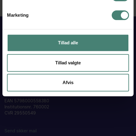
Marketing
Tillad alle
VESTJYSK
GYMNASIUM
TARM
Tillad valgte
Skolegade 15
6880 Tarm
Tlf. 97 37 18 33
Afvis
Find os her
EAN 5798000558380
Institutionsnr. 760002
CVR 29550549
Send sikker mail