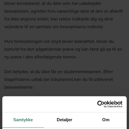
bliver konstateret, at du ikke selv har udarbejdet
besvarelsen, og/eller hvis væsentlige dele af den er afskrift
fra ikke angivne kilder, kan rektor indkalde dig og dine
vejledere til en samtale om besvarelsens indhold.
Hvis formodningen om snyd bliver bekræftet, bliver du
bortvist fra den pågældende prøve og kan først gå op til en
ny prøve i den efterfølgende termin.
Det betyder, at du ikke får en studentereksamen. Efter
klagefristens udløb (se tidsplanen) kan du få udleveret
besvarelserne.
Besked om karakteren
Samtykke
Detaljer
Om
Du kan se din karakter på Lectio, når den er fastsat og
indført i eksamensprotokollen.