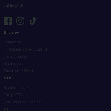
vgt@vgt.dk
Bliv elev
Optagelse
Introkurser og brobygning
Det sociale liv
Studierejser
Sådan arbejder vi
STX
Studieretninger
Fag på STX
Evaluering og eksamen
HF